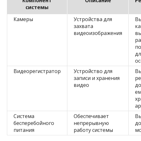
Компонент
Описание
Р
системы
Камеры
Устройства для
В
захвата
ка
видеоизображения
в
р
п
дл
о
Видеорегистратор
Устройство для
В
записи и хранения
ре
видео
д
ем
хр
а
Система
Обеспечивает
Вы
бесперебойного
непрерывную
д
питания
работу системы
м