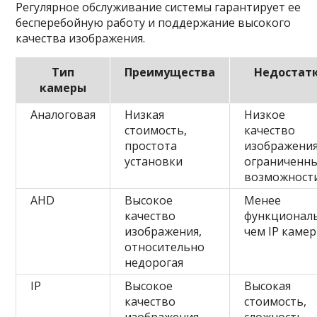
Регулярное обслуживание системы гарантирует ее
бесперебойную работу и поддержание высокого
качества изображения.
Тип
Преимущества
Недостат
камеры
Аналоговая
Низкая
Низкое
стоимость,
качество
простота
изображения
установки
ограниченн
возможност
AHD
Высокое
Менее
качество
функциональ
изображения,
чем IP каме
относительно
недорогая
IP
Высокое
Высокая
качество
стоимость,