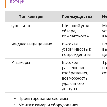
потери
Тип камеры
Преимущества
Н
Купольные
Широкий угол
М
обзора,
ус
компактность
ва
Вандалозащищенные
Высокая
Бо
устойчивость к
вы
повреждениям
це
IP-камеры
Высокое
Т
разрешение
на
изображения,
се
возможность
удаленного
доступа
Проектирование системы
Монтаж камер и оборудования