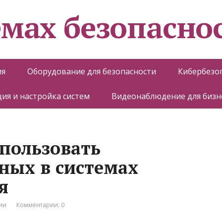
емах безопасно
ия
Оборудование для безопасности
Кибербезо
ия и настройка систем
Видеонаблюдение для бизн
пользовать
ных в системах
я
ии
Комментарии: 0