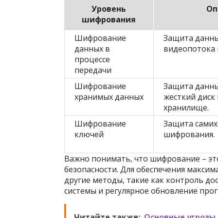
Уровень
Оп
шифрования
Шифрование
Защита данны
данных в
видеопотока п
процессе
передачи
Шифрование
Защита данны
хранимых данных
жесткий диск 
хранилище.
Шифрование
Защита самих
ключей
шифрования.
Важно понимать, что шифрование – эт
безопасности. Для обеспечения макси
другие методы, такие как контроль до
системы и регулярное обновление про
Читайте также:
Основные угрозы