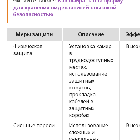
Читайте также:
Как выбрать платформу
для хранения видеозаписей с высокой
безопасностью
Меры защиты
Описание
Эффе
Физическая
Установка камер
Высо
защита
в
труднодоступных
местах,
использование
защитных
кожухов,
прокладка
кабелей в
защитных
коробах
Сильные пароли
Использование
Высо
сложных и
уникальных