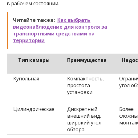
в рабочем состоянии.
Читайте также:
Как выбрать
видеонаблюдение для контроля за
транспортными средствами на
территории
Тип камеры
Преимущества
Недос
Купольная
Компактность,
Ограни
простота
угол об
установки
Цилиндрическая
Дискретный
Более
внешний вид,
сложны
широкий угол
монта
обзора