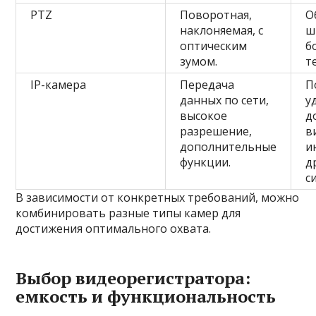
PTZ
Поворотная,
О
наклоняемая, с
ш
оптическим
б
зумом.
т
IP-камера
Передача
П
данных по сети,
у
высокое
д
разрешение,
в
дополнительные
и
функции.
д
с
В зависимости от конкретных требований, можно
комбинировать разные типы камер для
достижения оптимального охвата.
Выбор видеорегистратора:
емкость и функциональность