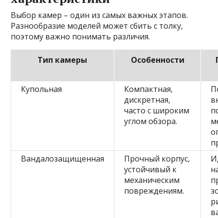
Выбор камер – один из самых важных этапов.
Разнообразие моделей может сбить с толку,
поэтому важно понимать различия.
Тип камеры
Особенности
Купольная
Компактная,
П
дискретная,
в
часто с широким
п
углом обзора.
м
о
п
Вандалозащищенная
Прочный корпус,
И
устойчивый к
н
механическим
п
повреждениям.
з
р
в