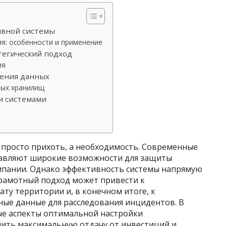
ивной системы
я: особенности и применение
тегический подход
ия
нения данных
ных хранилищ
и системами
е просто прихоть, а необходимость. Современные
авляют широкие возможности для защиты
мпании. Однако эффективность системы напрямую
грамотный подход может привести к
ату территории и, в конечном итоге, к
ые данные для расследования инцидентов. В
ые аспекты оптимальной настройки
ить максимальную отдачу от инвестиций и