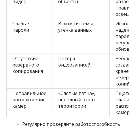
видео
объекты
разре
прав
осве
Слабые
Взлом системы,
Испо
пароли
утечка данных
наде
парол
регул
обно
Отсутствие
Потеря
Регул
резервного
видеозаписей
созда
копирования
хран
резе
копи
Неправильное
«Слепые пятна»,
Тщат
расположение
неполный охват
план
камер
территории
расп
каме
Регулярно проверяйте работоспособность