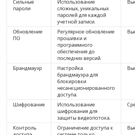
Сильные
Использование
Вы
пароли
сложных, уникальных
паролей для каждой
учетной записи.
Обновление
Регулярное обновление
Вы
ПО
прошивки и
программного
обеспечения до
последних версий.
Брандмауэр
Настройка
Вы
брандмауэра для
блокировки
несанкционированного
доступа.
Шифрование
Использование
Ср
шифрования для
защиты видеопотока.
Контроль
Ограничение доступа к
Вы
доступа
системе только