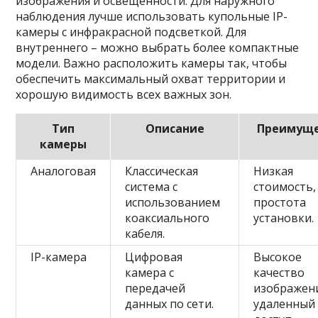
изображения и освещенности. Для наружного
наблюдения лучше использовать купольные IP-
камеры с инфракрасной подсветкой. Для
внутреннего – можно выбрать более компактные
модели. Важно расположить камеры так, чтобы
обеспечить максимальный охват территории и
хорошую видимость всех важных зон.
Тип
Описание
Преимуще
камеры
Аналоговая
Классическая
Низкая
система с
стоимость,
использованием
простота
коаксиального
установки.
кабеля.
IP-камера
Цифровая
Высокое
камера с
качество
передачей
изображен
данных по сети.
удаленный