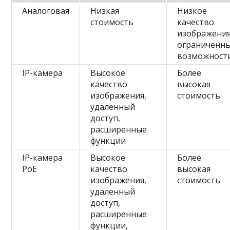
Аналоговая
Низкая
Низкое
стоимость
качество
изображения
ограниченн
возможност
IP-камера
Высокое
Более
качество
высокая
изображения,
стоимость
удаленный
доступ,
расширенные
функции
IP-камера
Высокое
Более
PoE
качество
высокая
изображения,
стоимость
удаленный
доступ,
расширенные
функции,