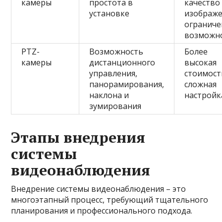
камеры
простота в
качество
установке
изображе
огранич
возможн
PTZ-
Возможность
Более
камеры
дистанционного
высокая
управления,
стоимост
панорамирования,
сложная
наклона и
настройк
зумирования
Этапы внедрения
системы
видеонаблюдения
Внедрение системы видеонаблюдения – это
многоэтапный процесс, требующий тщательного
планирования и профессионального подхода.