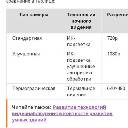
сравнение в таблице:
Тип камеры
Технология
Разреш
ночного
видения
Стандартная
ИК-
720p
подсветка
Улучшенная
ИК-
1080p
подсветка,
улучшенные
алгоритмы
обработки
Термографическая
Термальное
640×480
видение
Читайте также:
Развитие технологий
видеонаблюдения в контексте развития
умных зданий