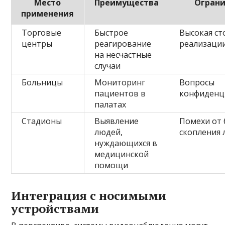
Место
Преимущества
Огран
применения
Торговые
Быстрое
Высокая ст
центры
реагирование
реализаци
на несчастные
случаи
Больницы
Мониторинг
Вопросы
пациентов в
конфиденц
палатах
Стадионы
Выявление
Помехи от
людей,
скопления
нуждающихся в
медицинской
помощи
Интеграция с носимыми
устройствами