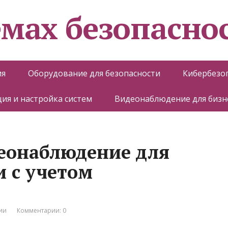
емах безопасно
ия
Оборудование для безопасности
Кибербезо
ия и настройка систем
Видеонаблюдение для бизн
еонаблюдение для
 с учетом
ии
Комментарии: 0