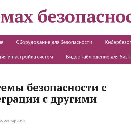
емах безопасно
ия
Оборудование для безопасности
Кибербезо
ия и настройка систем
Видеонаблюдение для бизн
темы безопасности с
грации с другими
омментарии: 0