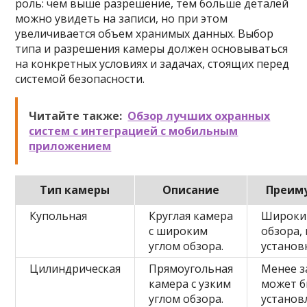
роль: чем выше разрешение, тем больше деталей
можно увидеть на записи, но при этом
увеличивается объем хранимых данных. Выбор
типа и разрешения камеры должен основываться
на конкретных условиях и задачах, стоящих перед
системой безопасности.
Читайте также:
Обзор лучших охранных
систем с интеграцией с мобильным
приложением
Тип камеры
Описание
Преим
Купольная
Круглая камера
Широкий
с широким
обзора,
углом обзора.
установ
Цилиндрическая
Прямоугольная
Менее з
камера с узким
может 
углом обзора.
установ