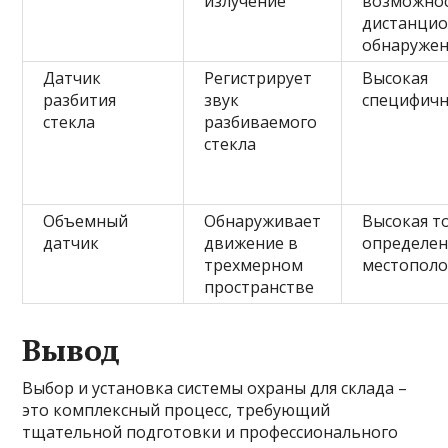
излучение
возможно
дистанцио
обнаруже
Датчик
Регистрирует
Высокая
разбития
звук
специфичн
стекла
разбиваемого
стекла
Объемный
Обнаруживает
Высокая т
датчик
движение в
определен
трехмерном
местопол
пространстве
Вывод
Выбор и установка системы охраны для склада –
это комплексный процесс, требующий
тщательной подготовки и профессионального