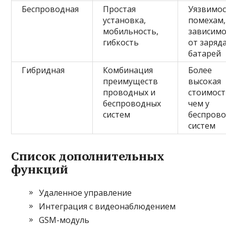
Беспроводная
Простая
Уязвимос
установка,
помехам,
мобильность,
зависимо
гибкость
от заряд
батарей
Гибридная
Комбинация
Более
преимуществ
высокая
проводных и
стоимост
беспроводных
чем у
систем
беспров
систем
Список дополнительных
функций
Удаленное управление
Интеграция с видеонаблюдением
GSM-модуль