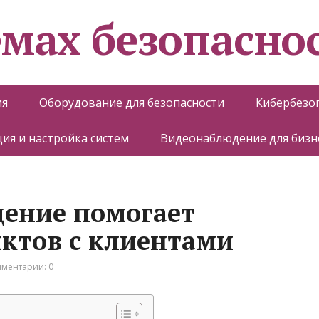
емах безопасно
ия
Оборудование для безопасности
Кибербезо
ия и настройка систем
Видеонаблюдение для бизн
дение помогает
ктов с клиентами
ментарии: 0