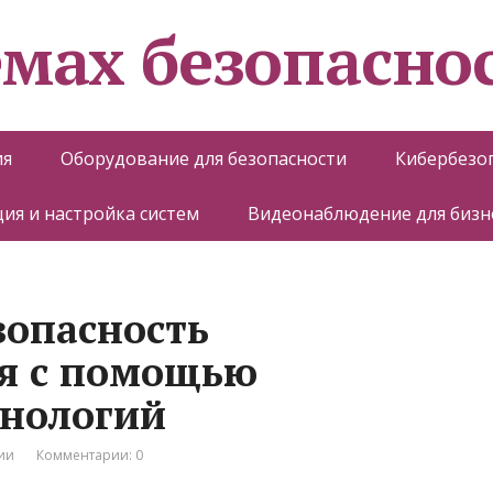
емах безопасно
ия
Оборудование для безопасности
Кибербезо
ия и настройка систем
Видеонаблюдение для бизн
зопасность
я с помощью
хнологий
ии
Комментарии: 0