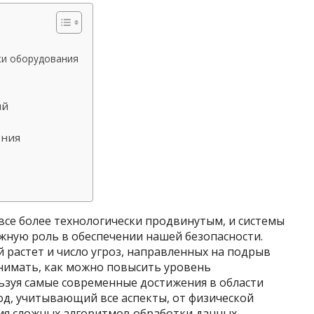
ки оборудования
ий
ения
все более технологически продвинутым, и системы
жную роль в обеспечении нашей безопасности.
й растет и число угроз, направленных на подрыв
онимать, как можно повысить уровень
ьзуя самые современные достижения в области
од, учитывающий все аспекты, от физической
я сложных алгоритмов обработки данных,