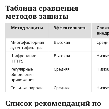
Таблица сравнения
методов защиты
Метод защиты
Эффективность
Слож
внед
Многофакторная
Высокая
Средн
аутентификация
Шифрование
Высокая
Низка
HTTPS
Регулярные
Средняя
Низка
обновления
приложения
Сильные пароли
Средняя
Низка
Список рекомендаций по