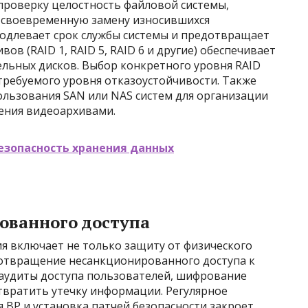
проверку целостность файловой системы,
, своевременную замену износившихся
родлевает срок службы системы и предотвращает
ов (RAID 1, RAID 5, RAID 6 и другие) обеспечивает
ельных дисков. Выбор конкретного уровня RAID
требуемого уровня отказоустойчивости. Также
ользования SAN или NAS систем для организации
ения видеоархивами.
езопасность хранения данных
ованного доступа
я включает не только защиту от физического
дотвращение несанкционированного доступа к
 аудиты доступа пользователей, шифрование
твратить утечку информации. Регулярное
 ВР и установка патчей безопасности закроет