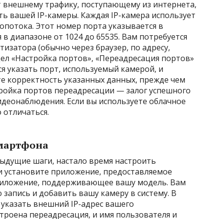
 внешнему трафику, поступающему из интернета,
ть вашей IP-камеры. Каждая IP-камера использует
опотока. Этот номер порта указывается в
в диапазоне от 1024 до 65535. Вам потребуется
изатора (обычно через браузер, по адресу,
дел «Настройка портов», «Переадресация портов»
ся указать порт, используемый камерой, и
те корректность указанных данных, прежде чем
тройка портов переадресации — залог успешного
идеонаблюдения. Если вы используете облачное
 отличаться.
смартфона
дыдущие шаги, настало время настроить
 и установите приложение, предоставляемое
иложение, поддерживающее вашу модель. Вам
 запись и добавить вашу камеру в систему. В
 указать внешний IP-адрес вашего
троена переадресация, и имя пользователя и