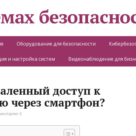
емах безопасно
ия
Оборудование для безопасности
Кибербезо
ия и настройка систем
Видеонаблюдение для бизн
даленный доступ к
ю через смартфон?
ментарии: 0