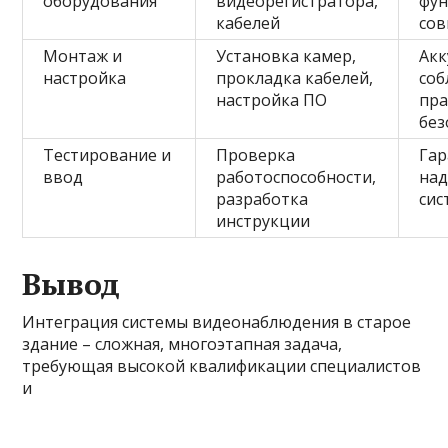
оборудования
видеорегистратора,
фун
кабелей
сов
Монтаж и
Установка камер,
Акк
настройка
прокладка кабелей,
со
настройка ПО
пр
без
Тестирование и
Проверка
Гар
ввод
работоспособности,
на
разработка
сис
инструкции
Вывод
Интеграция системы видеонаблюдения в старое
здание – сложная, многоэтапная задача,
требующая высокой квалификации специалистов
и