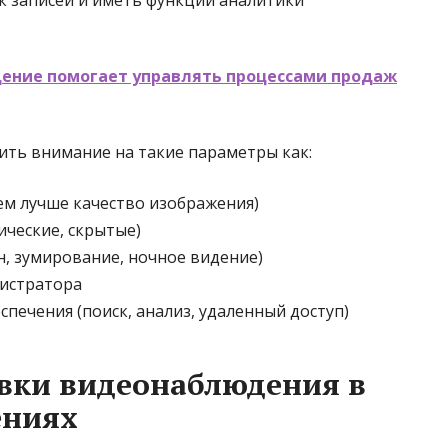
к записей и иметь функции аналитики
ение помогает управлять процессами продаж
ить внимание на такие параметры как:
ем лучше качество изображения)
ические, скрытые)
н, зумирование, ночное видение)
гистратора
печения (поиск, анализ, удаленный доступ)
вки видеонаблюдения в
ениях