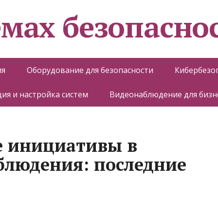
емах безопасно
ия
Оборудование для безопасности
Кибербезо
ия и настройка систем
Видеонаблюдение для бизн
е инициативы в
блюдения: последние