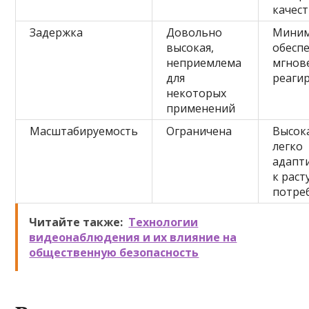
качес
Задержка
Довольно
Миним
высокая,
обесп
неприемлема
мгнов
для
реаги
некоторых
применений
Масштабируемость
Ограничена
Высока
легко
адапт
к рас
потре
Читайте также:
Технологии
видеонаблюдения и их влияние на
общественную безопасность