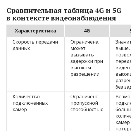
Сравнительная таблица 4G и 5G
в контексте видеонаблюдения
Характеристика
4G
Скорость передачи
Ограничена,
Значи
данных
может
выше,
вызывать
позво
задержки при
перед
высоком
видео 
разрешении
высок
разре
без з
Количество
Ограничено
Возмо
подключенных
пропускной
подкл
камер
способностью
больш
колич
камер
потер