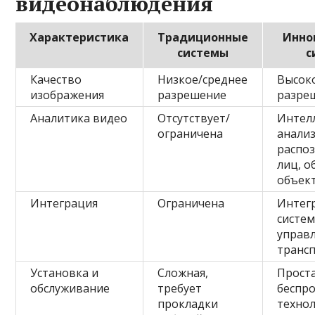
видеонаблюдения
Характеристика
Традиционные
Инно
системы
с
Качество
Низкое/среднее
Высок
изображения
разрешение
разре
Аналитика видео
Отсутствует/
Интел
ограничена
анализ
распо
лиц, 
объек
Интеграция
Ограничена
Интегр
систе
управ
транс
Установка и
Сложная,
Проста
обслуживание
требует
беспр
прокладки
техно