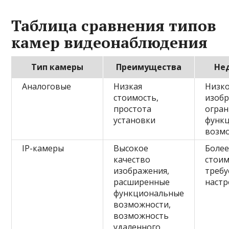
Таблица сравнения типов
камер видеонаблюдения
Тип камеры
Преимущества
Не
Аналоговые
Низкая
Низко
стоимость,
изобр
простота
огра
установки
функ
возм
IP-камеры
Высокое
Более
качество
стоим
изображения,
требу
расширенные
настр
функциональные
возможности,
возможность
удаленного