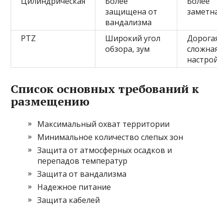
Цилиндрическая
Более
Более
защищена от
заметн
вандализма
PTZ
Широкий угол
Дорогая
обзора, зум
сложна
настро
Список основных требований к
размещению
Максимальный охват территории
Минимальное количество слепых зон
Защита от атмосферных осадков и
перепадов температур
Защита от вандализма
Надежное питание
Защита кабелей