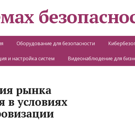
емах безопасно
ия
Оборудование для безопасности
Кибербезо
ия и настройка систем
Видеонаблюдение для бизн
тия рынка
 в условиях
ровизации