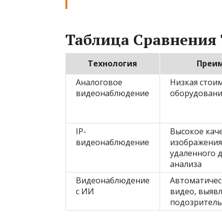
Таблица Сравнения
Технология
Преи
Аналоговое
Низкая стои
видеонаблюдение
оборудовани
IP-
Высокое кач
видеонаблюдение
изображения
удаленного д
анализа
Видеонаблюдение
Автоматичес
с ИИ
видео, выяв
подозритель