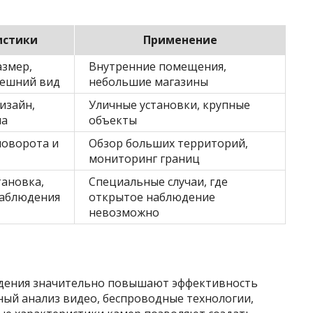
истики
Применение
змер,
Внутренние помещения,
нешний вид
небольшие магазины
изайн,
Уличные установки, крупные
на
объекты
поворота и
Обзор больших территорий,
мониторинг границ
тановка,
Специальные случаи, где
наблюдения
открытое наблюдение
невозможно
дения значительно повышают эффективность
ый анализ видео, беспроводные технологии,