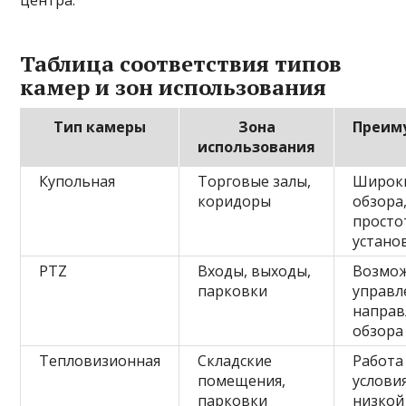
центра.
Таблица соответствия типов
камер и зон использования
Тип камеры
Зона
Преим
использования
Купольная
Торговые залы,
Широки
коридоры
обзора
просто
устано
PTZ
Входы, выходы,
Возмо
парковки
управл
направ
обзора
Тепловизионная
Складские
Работа
помещения,
услови
парковки
низкой