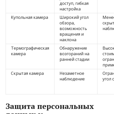
доступ, гибкая
настройка
Купольная камера
Широкий угол
Мене
обзора,
скры
возможность
набл
вращения и
наклона
Термографическая
Обнаружение
Высо
камера
возгораний на
стоим
ранней стадии
огра
прим
Скрытая камера
Незаметное
Огра
наблюдение
угол 
Защита персональных