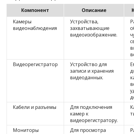
Компонент
Описание
Камеры
Устройства,
Р
видеонаблюдения
захватывающие
о
видеоизображение.
ч
с
в
в
Видеорегистратор
Устройство для
Е
записи и хранения
д
видеоданных.
к
в
у
д
Кабели и разъемы
Для подключения
К
камер к
т
видеорегистратору.
Мониторы
Для просмотра
Р