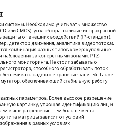
я
ки системы. Необходимо учитывать множество
CD или CMOS), угол обзора, наличие инфракрасной
ь защиты от внешних воздействий (IP-стандарт),
р, детектор движения, аналитика видеопотока).
ется комбинация разных типов камер: купольные
ля наблюдения за конкретными зонами, PTZ-
ального мониторинга. Не стоит забывать о
регистратора, способного обрабатывать поток
 обеспечивать надежное хранение записей. Также
ммутатор, обеспечивающий стабильную работу
х важных параметров. Более высокое разрешение
ванную картинку, упрощая идентификацию лиц и
 чем выше разрешение, тем больше места
бор типа матрицы зависит от условий
зображения в разных условиях.