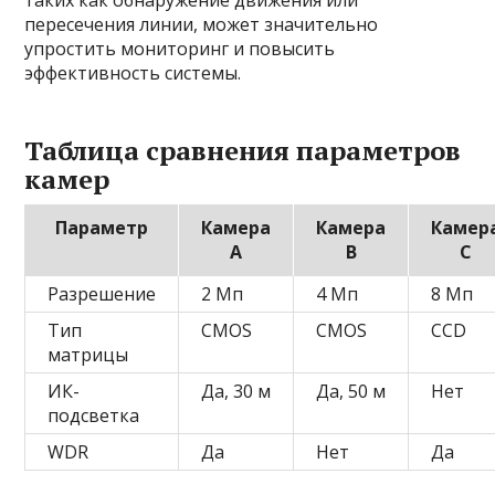
таких как обнаружение движения или
пересечения линии, может значительно
упростить мониторинг и повысить
эффективность системы.
Таблица сравнения параметров
камер
Параметр
Камера
Камера
Камер
A
B
C
Разрешение
2 Мп
4 Мп
8 Мп
Тип
CMOS
CMOS
CCD
матрицы
ИК-
Да, 30 м
Да, 50 м
Нет
подсветка
WDR
Да
Нет
Да