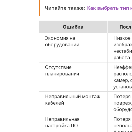
Читайте также:
Как выбрать тип
Ошибка
Посл
Экономия на
Низкое 
оборудовании
изобра
нестаб
работа
Отсутствие
Неэффе
планирования
распол
камер, 
устано
Неправильный монтаж
Потеря 
кабелей
повреж
оборуд
Неправильная
Потеря 
настройка ПО
неполн