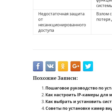
функци
систем
Недостаточная защита
Взлом с
от
потеря
несанкционированного
доступа
Похожие Записи:
Пошаговое руководство по ус
Как настроить IP-камеры для 
Как выбрать и установить си
Советы по установке камер в