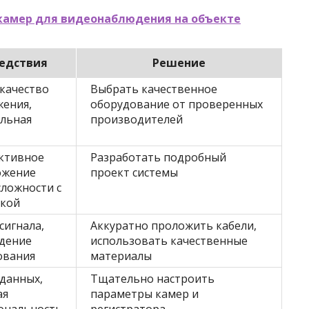
 камер для видеонаблюдения на объекте
едствия
Решение
качество
Выбрать качественное
жения,
оборудование от проверенных
ильная
производителей
ктивное
Разработать подробный
ожение
проект системы
сложности с
вкой
сигнала,
Аккуратно проложить кабели,
дение
использовать качественные
ования
материалы
данных,
Тщательно настроить
ая
параметры камер и