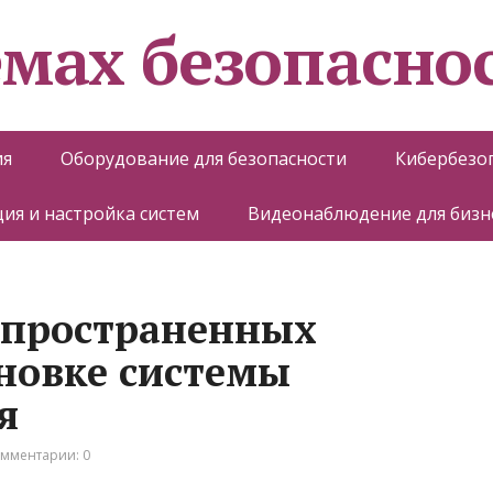
емах безопасно
ия
Оборудование для безопасности
Кибербезо
ия и настройка систем
Видеонаблюдение для бизн
спространенных
новке системы
я
мментарии: 0