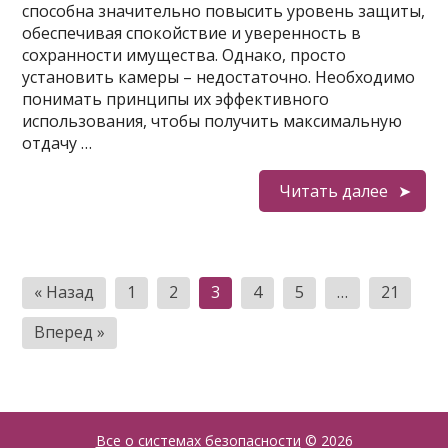
способна значительно повысить уровень защиты,
обеспечивая спокойствие и уверенность в
сохранности имущества. Однако, просто
установить камеры – недостаточно. Необходимо
понимать принципы их эффективного
использования, чтобы получить максимальную
отдачу …
Читать далее
Пагинация
« Назад
1
2
3
4
5
…
21
записей
Вперед »
Все о системах безопасности
© 2026